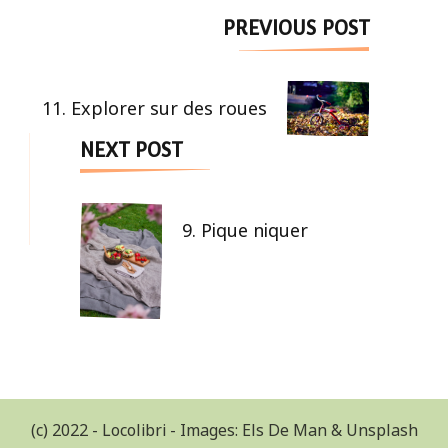
Post
PREVIOUS POST
Navigation
11. Explorer sur des roues
NEXT POST
9. Pique niquer
(c) 2022 - Locolibri - Images: Els De Man & Unsplash