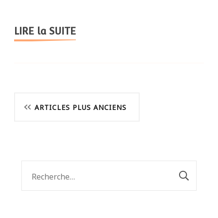
LIRE la SUITE
Navigation
ARTICLES PLUS ANCIENS
des
articles
Rechercher :