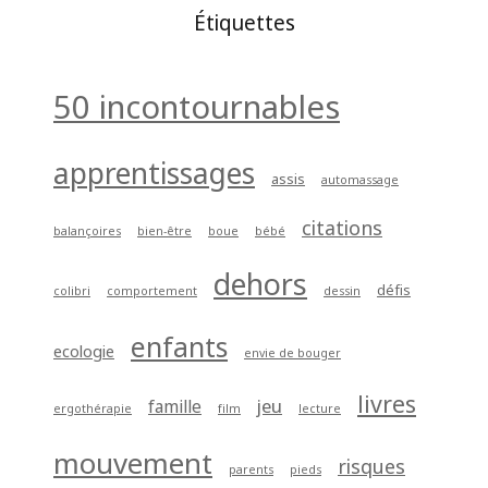
Étiquettes
50 incontournables
apprentissages
assis
automassage
citations
balançoires
bien-être
boue
bébé
dehors
défis
colibri
comportement
dessin
enfants
ecologie
envie de bouger
livres
jeu
famille
ergothérapie
film
lecture
mouvement
risques
parents
pieds