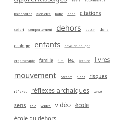
citations
balançoires
bien-être
boue
bébé
dehors
défis
colibri
comportement
dessin
enfants
ecologie
envie de bouger
livres
jeu
famille
ergothérapie
film
lecture
mouvement
risques
parents
pieds
réflexes archaiques
réflexes
santé
vidéo
école
sens
télé
ventre
école du dehors