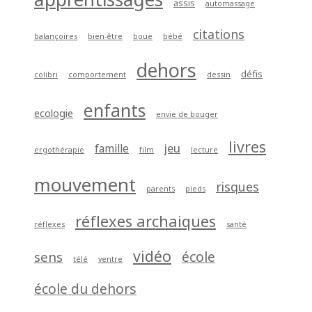
assis
automassage
citations
balançoires
bien-être
boue
bébé
dehors
défis
colibri
comportement
dessin
enfants
ecologie
envie de bouger
livres
jeu
famille
ergothérapie
film
lecture
mouvement
risques
parents
pieds
réflexes archaiques
réflexes
santé
vidéo
école
sens
télé
ventre
école du dehors