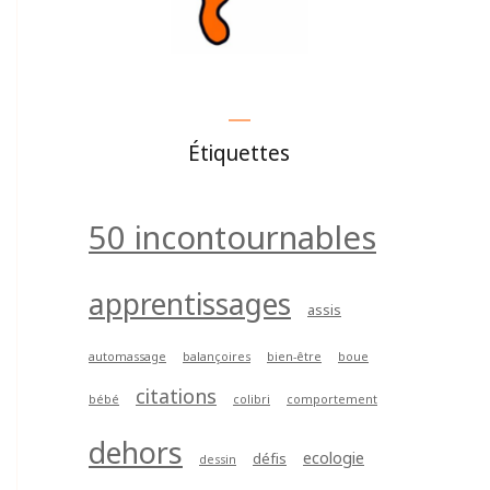
Étiquettes
50 incontournables
apprentissages
assis
automassage
balançoires
bien-être
boue
citations
bébé
colibri
comportement
dehors
ecologie
défis
dessin