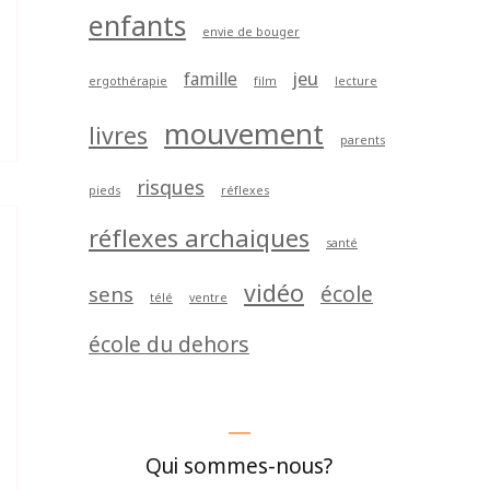
enfants
envie de bouger
jeu
famille
ergothérapie
film
lecture
mouvement
livres
parents
risques
pieds
réflexes
réflexes archaiques
santé
vidéo
école
sens
télé
ventre
école du dehors
Qui sommes-nous?