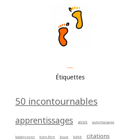
Étiquettes
50 incontournables
apprentissages
assis
automassage
citations
balançoires
bien-être
boue
bébé