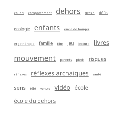
dehors
défis
colibri
comportement
dessin
enfants
ecologie
envie de bouger
livres
jeu
famille
ergothérapie
film
lecture
mouvement
risques
parents
pieds
réflexes archaiques
réflexes
santé
vidéo
école
sens
télé
ventre
école du dehors