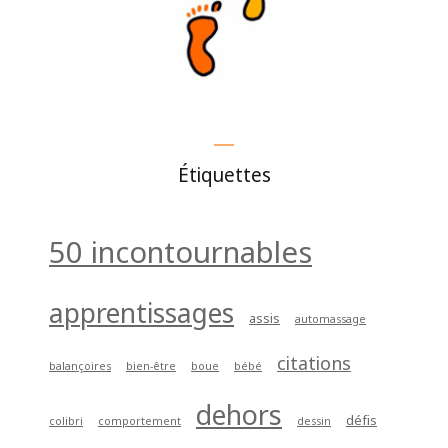
Étiquettes
50 incontournables
apprentissages
assis
automassage
citations
balançoires
bien-être
boue
bébé
dehors
défis
colibri
comportement
dessin