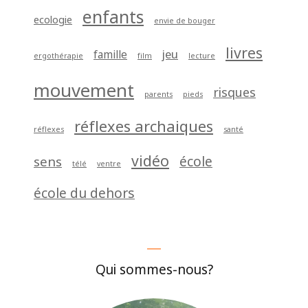
enfants
ecologie
envie de bouger
livres
jeu
famille
ergothérapie
film
lecture
mouvement
risques
parents
pieds
réflexes archaiques
réflexes
santé
vidéo
école
sens
télé
ventre
école du dehors
Qui sommes-nous?