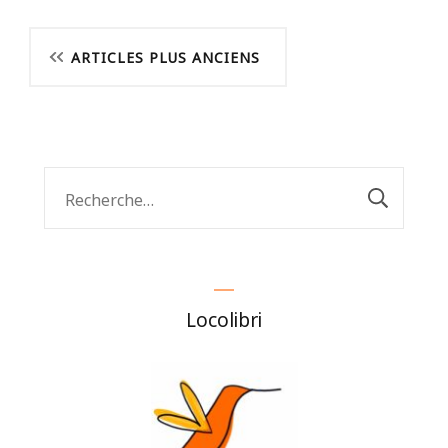
Navigation
ARTICLES PLUS ANCIENS
des
articles
Rechercher :
Locolibri