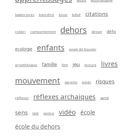
citations
balançoires
bien-être
boue
bébé
dehors
défis
colibri
comportement
dessin
enfants
ecologie
envie de bouger
livres
jeu
famille
ergothérapie
film
lecture
mouvement
risques
parents
pieds
réflexes archaiques
réflexes
santé
vidéo
école
sens
télé
ventre
école du dehors