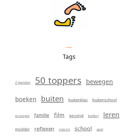
Tags
50 toppers
bewegen
2 handen
buiten
boeken
buitenklas
buitenschool
leren
film
familie
gezond
ecologie
kolibri
school
reflexen
modder
risico's
spel