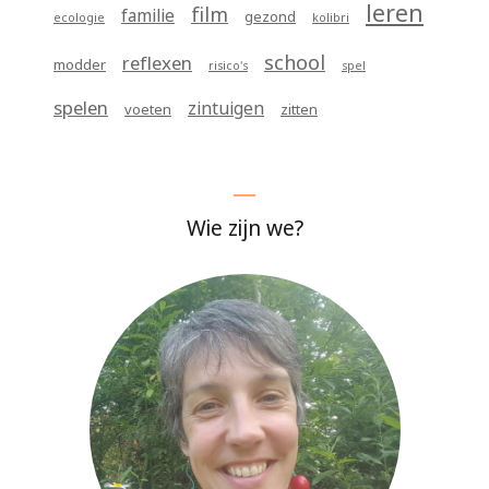
leren
film
familie
gezond
ecologie
kolibri
school
reflexen
modder
risico's
spel
spelen
zintuigen
voeten
zitten
Wie zijn we?