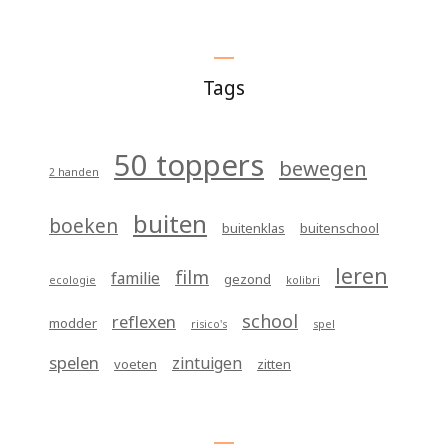
Tags
50 toppers
bewegen
2 handen
buiten
boeken
buitenklas
buitenschool
leren
film
familie
gezond
ecologie
kolibri
school
reflexen
modder
risico's
spel
spelen
zintuigen
voeten
zitten