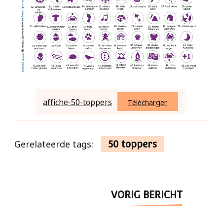
affiche-50-toppers
Télécharger
Gerelateerde tags:
50 toppers
Berichtnavigatie
VORIG BERICHT