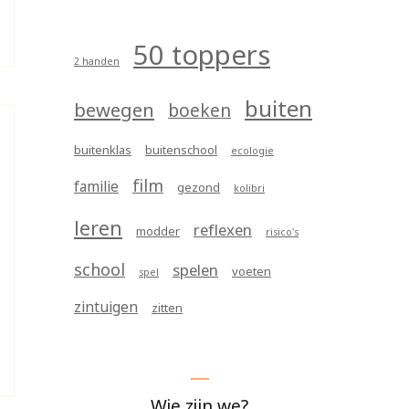
50 toppers
2 handen
buiten
bewegen
boeken
buitenklas
buitenschool
ecologie
film
familie
gezond
kolibri
leren
reflexen
modder
risico's
school
spelen
voeten
spel
zintuigen
zitten
Wie zijn we?