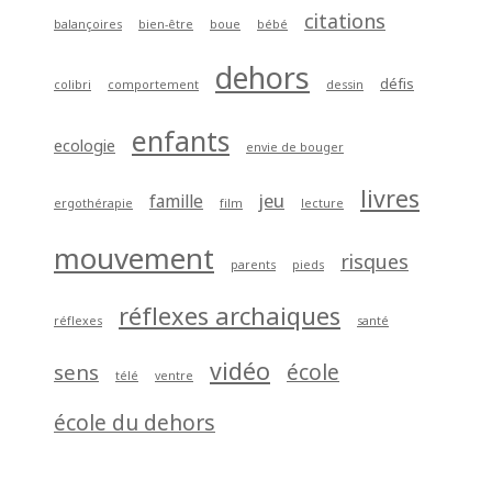
citations
balançoires
bien-être
boue
bébé
dehors
défis
colibri
comportement
dessin
enfants
ecologie
envie de bouger
livres
jeu
famille
ergothérapie
film
lecture
mouvement
risques
parents
pieds
réflexes archaiques
réflexes
santé
vidéo
école
sens
télé
ventre
école du dehors