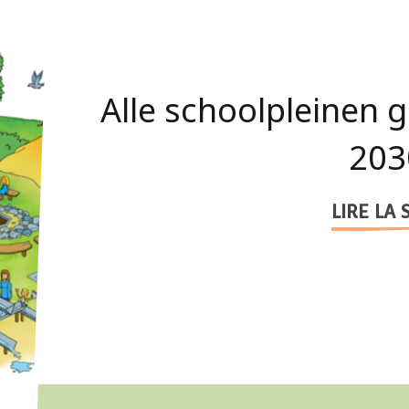
Schoolbesturen e
onderwijsexperts, pol
me
LIRE LA 