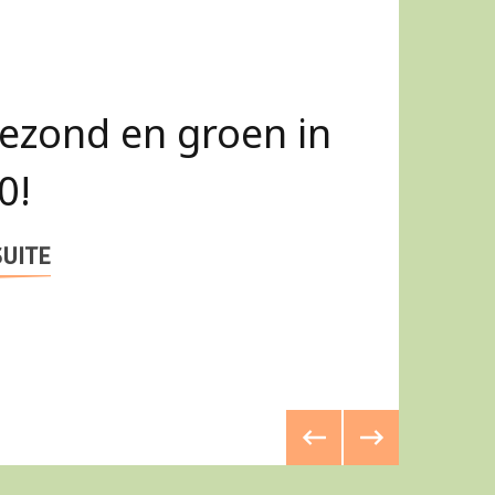
n -directeurs,
itici, lezen jullie
e?
SUITE