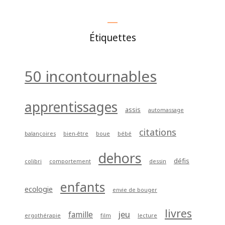
Étiquettes
50 incontournables
apprentissages
assis
automassage
citations
balançoires
bien-être
boue
bébé
dehors
défis
colibri
comportement
dessin
enfants
ecologie
envie de bouger
livres
jeu
famille
ergothérapie
film
lecture