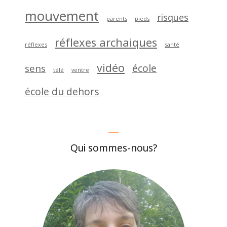
mouvement
risques
parents
pieds
réflexes archaiques
réflexes
santé
vidéo
école
sens
télé
ventre
école du dehors
Qui sommes-nous?