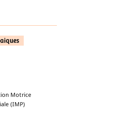
haiques
tion Motrice
ale (IMP)