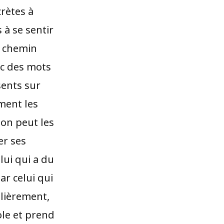
crètes à
 à se sentir
n chemin
ec des mots
sents sur
ment les
ion peut les
er ses
lui qui a du
ar celui qui
ulièrement,
sole et prend