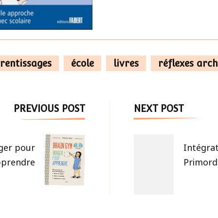
rentissages
école
livres
réflexes arc
Post
PREVIOUS POST
NEXT POST
Navigation
ger pour
Intégra
pprendre
Primordi