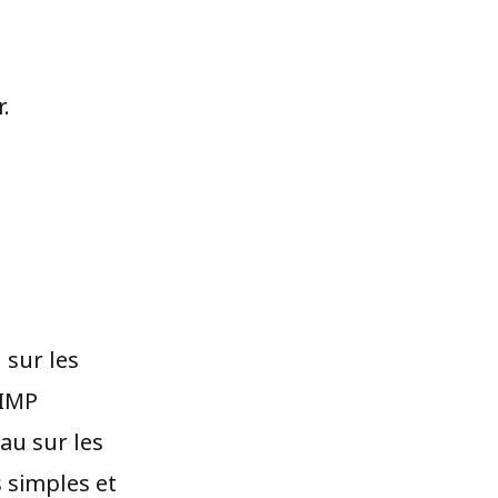
.
 sur les
’IMP
au sur les
s simples et