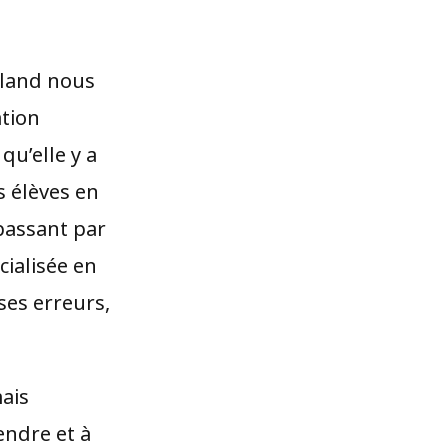
rland nous
ation
qu’elle y a
s élèves en
 passant par
cialisée en
ses erreurs,
mais
endre et à