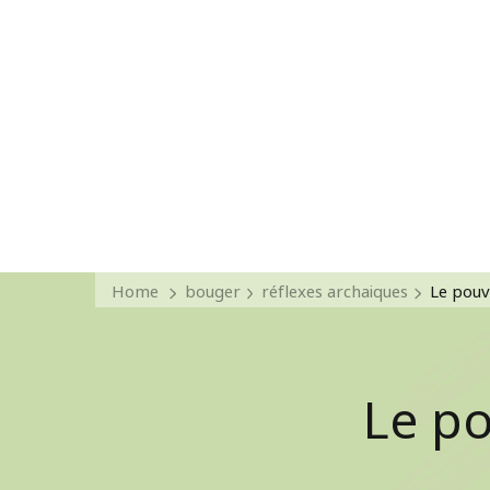
Home
bouger
réflexes archaiques
Le pouvo
Le po