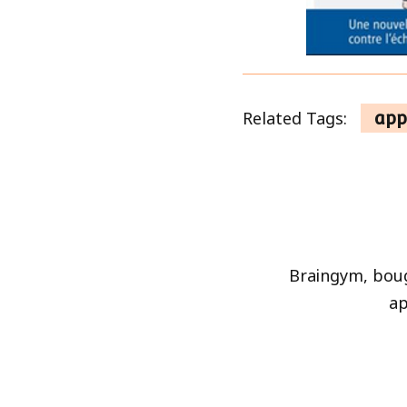
Related Tags:
app
Braingym, bou
a