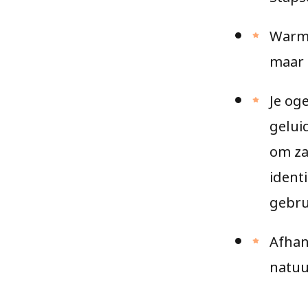
Warme
maar 
Je og
gelui
om zac
ident
gebru
Afhank
natuu