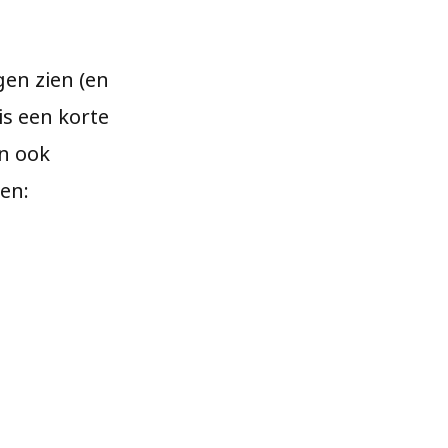
gen zien (en
is een korte
en ook
ken: