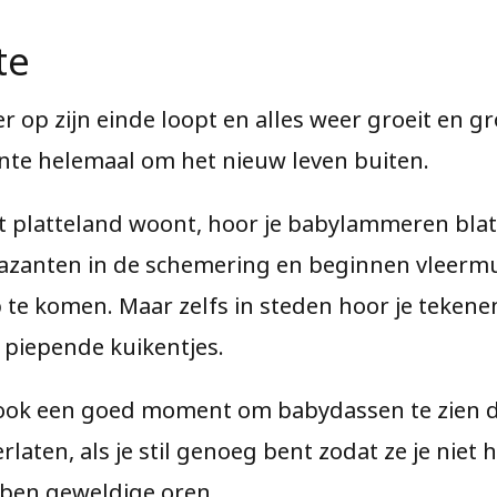
te
r op zijn einde loopt en alles weer groeit en g
ente helemaal om het nieuw leven buiten.
et platteland woont, hoor je babylammeren blate
azanten in de schemering en beginnen vleermu
 te komen. Maar zelfs in steden hoor je teken
s piepende kuikentjes.
s ook een goed moment om babydassen te zien 
laten, als je stil genoeg bent zodat ze je niet 
ben geweldige oren.