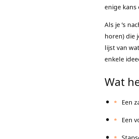
enige kans 
Als je ’s n
horen) die 
lijst van wa
enkele idee
Wat he
Een z
Een v
Stapsc