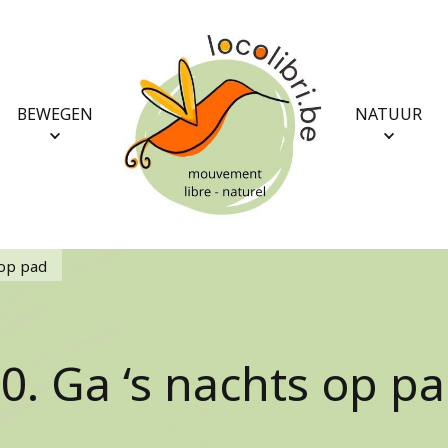
BEWEGEN
NATUUR
 op pad
0. Ga ‘s nachts op p