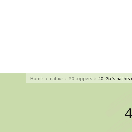
Home
natuur
50 toppers
40. Ga ‘s nachts
4