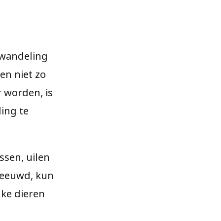
urwandeling
en niet zo
 worden, is
ing te
ossen, uilen
sneeuwd, kun
lke dieren