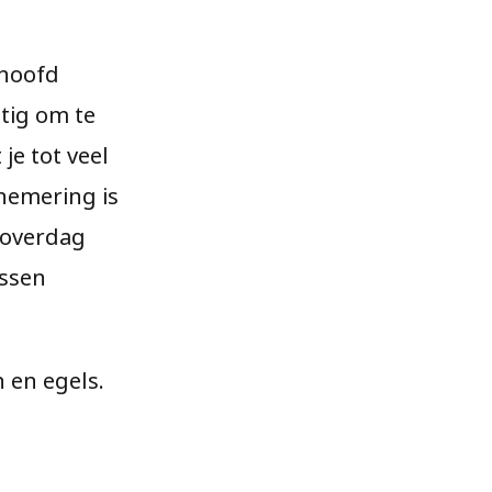
 hoofd
htig om te
je tot veel
hemering is
 overdag
ossen
n en egels.