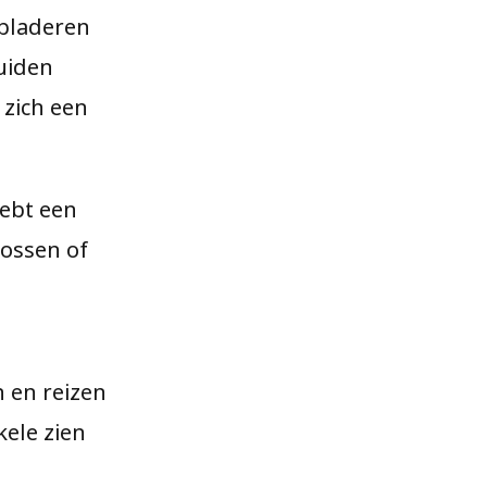
 bladeren
uiden
 zich een
hebt een
bossen of
 en reizen
kele zien