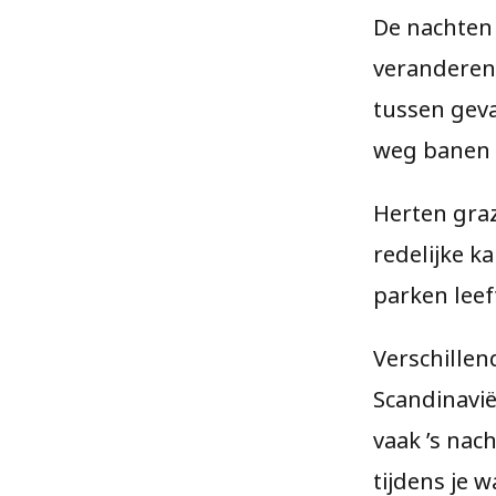
De nachten
veranderen 
tussen geva
weg banen 
Herten graz
redelijke k
parken leef
Verschillen
Scandinavië
vaak ’s nac
tijdens je 