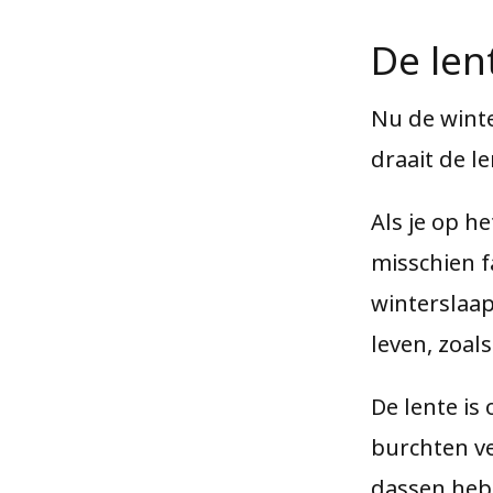
De len
Nu de winte
draait de l
Als je op h
misschien f
winterslaap
leven, zoal
De lente i
burchten ver
dassen heb