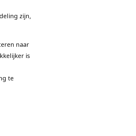
eling zijn,
steren naar
kelijker is
ng te