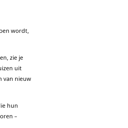
roen wordt,
n, zie je
izen uit
en van nieuw
die hun
horen –