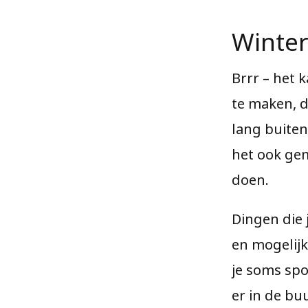
Winte
Brrr – het 
te maken, d
lang buiten
het ook ge
doen.
Dingen die j
en mogelijk
je soms spo
er in de bu