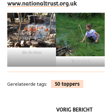
www.nationaltrust.org.uk
Els De Man
Els De Man
Gerelateerde tags:
50 toppers
Berichtnavigatie
VORIG BERICHT